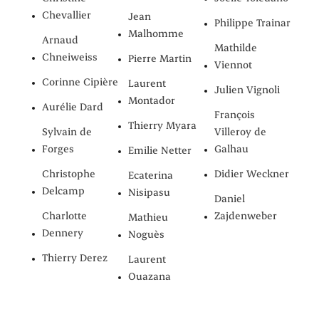
Chevallier
Jean
Philippe Trainar
Malhomme
Arnaud
Mathilde
Chneiweiss
Pierre Martin
Viennot
Corinne Cipière
Laurent
Julien Vignoli
Montador
Aurélie Dard
François
Thierry Myara
Sylvain de
Villeroy de
Forges
Galhau
Emilie Netter
Christophe
Didier Weckner
Ecaterina
Delcamp
Nisipasu
Daniel
Charlotte
Zajdenweber
Mathieu
Dennery
Noguès
Thierry Derez
Laurent
Ouazana