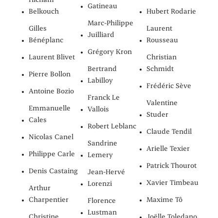
Gatineau
Belkouch
Hubert Rodarie
Marc-Philippe
Gilles
Laurent
Juilliard
Bénéplanc
Rousseau
Grégory Kron
Laurent Blivet
Christian
Bertrand
Schmidt
Pierre Bollon
Labilloy
Frédéric Sève
Antoine Bozio
Franck Le
Valentine
Emmanuelle
Vallois
Studer
Cales
Robert Leblanc
Claude Tendil
Nicolas Canel
Sandrine
Arielle Texier
Philippe Carle
Lemery
Patrick Thourot
Denis Castaing
Jean-Hervé
Xavier Timbeau
Lorenzi
Arthur
Charpentier
Maxime Tô
Florence
Lustman
Christine
Joëlle Toledano