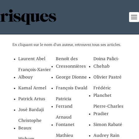
En cliquant sur le nom d’un auteur, retrouvez tous ses articles.
Laurent Abel
Benoît des
Doina Palici-
Cressonnières
Chehab
François-Xavier
Albouy
George Dionne
Olivier Pastré
Kamal Armel
François Ewald
Frédéric
Planchet
Patrick Artus
Patricia
Ferrand
Pierre-Charles
José Bardaji
Pradier
Arnaud
Christophe
Fontanet
Simon Rabaté
Beaux
Mathieu
Audrey Rain
Hicham