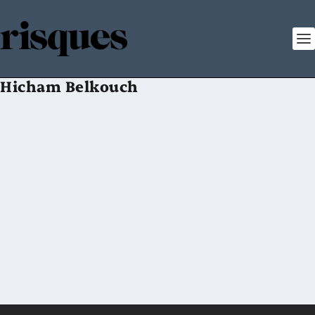
Hicham Belkouch
Risques n° 117
Posté par
Revue Risques
|
mars 2019
|
,
N° 117
Risques n° 117 Mars 2019 N° ISBN : 978-2-35588-086-5
CommanderFeuilleterTélécharger Editorial Jean-Hervé Lorenzi, Editorial du
n° 117 Société – Les banques centrales face à un nouveau monde Entretien
avec Benoît Cœuré, Membre du...
EN SAVOIR PLUS