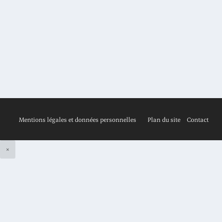
Posté par
Revue Risques
|
juin 2020
|
,
N° 121
Patrick Artus Chef économiste et membre du comité exécutif,
Natixis Christophe Beaux Directeur...
EN SAVOIR PLUS
Mentions légales et données personnelles
Plan du site
Contact
×