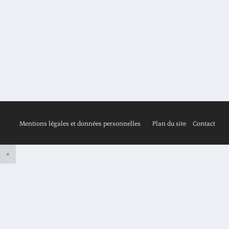
Posté par
Revue Risques
|
juin 2020
|
,
N° 121
Patrick Artus Chef économiste et membre du comité exécutif,
Natixis Christophe Beaux Directeur...
EN SAVOIR PLUS
Mentions légales et données personnelles
Plan du site
Contact
×