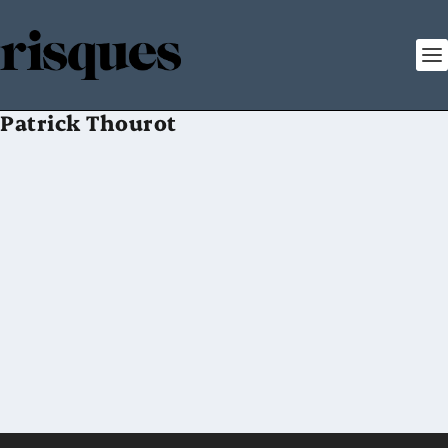
Patrick Thourot
Risques n° 117
Posté par
Revue Risques
|
mars 2019
|
,
N° 117
Risques n° 117 Mars 2019 N° ISBN : 978-2-35588-086-5
CommanderFeuilleterTélécharger Editorial Jean-Hervé Lorenzi, Editorial du
n° 117 Société – Les banques centrales face à un nouveau monde Entretien
avec Benoît Cœuré, Membre du...
EN SAVOIR PLUS