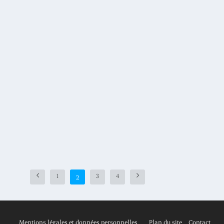
Entretien avec Jacques Richier, Président-directeur
général, Allianz France
Posté par
Revue Risques
|
septembre 2016
|
,
N° 107
Entretien réalisé par Jean-Hervé Lorenzi, François-Xavier Albouy,
Gilles Bénéplanc, Arnaud Chneiweiss, Philippe Trainar et Daniel
Zajdenweber
EN SAVOIR PLUS
1
3
4
2
Mentions légales et données personnelles
Plan du site
Contact