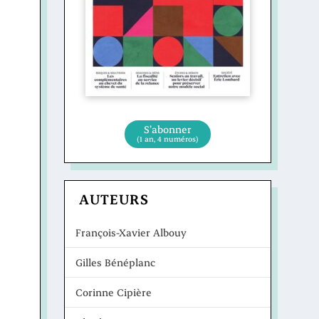
S’abonner
(1 an, 4 numéros)
AUTEURS
François-Xavier Albouy
Gilles Bénéplanc
Corinne Cipière