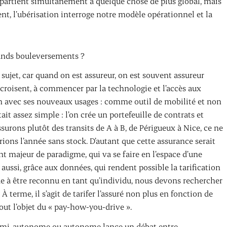
appartient simultanément à quelque chose de plus global, mais
t, l’ubérisation interroge notre modèle opérationnel et la
rands bouleversements ?
sujet, car quand on est assureur, on est souvent assureur
e croisent, à commencer par la technologie et l’accès aux
en avec ses nouveaux usages : comme outil de mobilité et non
tait assez simple : l’on crée un portefeuille de contrats et
surons plutôt des transits de A à B, de Périgueux à Nice, ce ne
ns l’année sans stock. D’autant que cette assurance serait
 majeur de paradigme, qui va se faire en l’espace d’une
aussi, grâce aux données, qui rendent possible la tarification
 à être reconnu en tant qu’individu, nous devons rechercher
 terme, il s’agit de tarifer l’assuré non plus en fonction de
t tout l’objet du « pay-how-you-drive ».
 semi-autonome ou autonome lance un débat entre