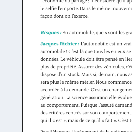
l’économie du partage ; il considère qu’il 
le selfie l’emporte. Dans le même mouvemen
façon dont on l’exerce.
Risques :
En automobile, quels sont les g
Jacques Richier :
L’automobile est un vrai 
automobile ! C’est là que tous les enjeux s
données. Le véhicule doit être pensé en li
plus de propriété. Assurer des véhicules, c’é
dispose d’un stock. Mais si, demain, nous as
sera plus le même métier. Nous commencerio
accordée à la demande. C’est un changement
génération. La science assurancielle évolue 
au comportement. Puisque l’assuré demande
des critères centrés sur son comportement. À
qui il « est », mais de ce qu’il « fait ». C’es
Parallèlement, l’avènement de la voiture