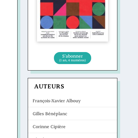
S’abonner
(1 an, 4 numéros)
AUTEURS
François-Xavier Albouy
Gilles Bénéplanc
Corinne Cipière