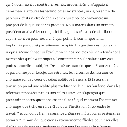
qui évidemment se sont transformés, modernisés, et s’appuient
désormais sur toutes les technologies existantes ; mais, où en fin de
parcours, c’est un être de chair et d’os qui tente de convaincre un
prospect de la qualité de ses produits. Nous avions dans un numéro
précédent analysé le courtage, ici il s’agit des réseaux de distribution
captifs dont on peut mesurer à quel point ils sont importants,
implantés partout et parfaitement adaptés à la gestion des nouveaux
risques. Même chose sur l’évolution de nos sociétés où l’on a tendance à
ne regarder que le « startuper », l’entrepreneur ou le salarié aux vies
professionnelles multiples. De la même manière que la France entière
se passionne pour le sujet des retraites, les réformes de l’assurance
chômage sont au cœur du débat politique français. Et là aussi la
transition prend une réalité plus traditionnelle puisqu’au fond, dans les
réformes proposées par les uns et les autres, on s’aperçoit que
prédominent deux questions essentielles : à quel moment l’assurance
chômage joue-t-elle un rôle néfaste sur l’incitation à reprendre le
travail ? et qui doit gérer l’assurance chômage : l’État ou les partenaires
sociaux ? Ce sont des questions extrêmement difficiles pour lesquelles
il n’y a pas de réponse évidente et c’est tout l’intérêt de la rubrique