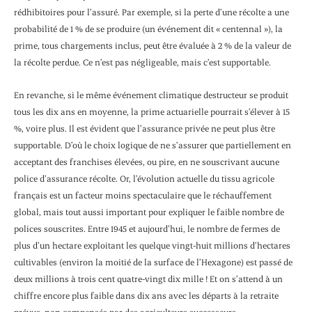
rédhibi­toires pour l’assuré. Par exemple, si la perte d’une récolte a une
probabilité de 1 % de se pro­duire (un événement dit « centennal »), la
prime, tous chargements inclus, peut être éva­luée à 2 % de la valeur de
la récolte perdue. Ce n’est pas négligeable, mais c’est supportable.
En revanche, si le même événement climatique destructeur se produit
tous les dix ans en moyenne, la prime actuarielle pourrait s’élever à 15
%, voire plus. Il est évident que l’assurance privée ne peut plus être
supportable. D’où le choix logique de ne s’assurer que partiellement en
acceptant des franchises élevées, ou pire, en ne souscrivant aucune
police d’assurance récolte. Or, l’évolution actuelle du tissu agricole
français est un facteur moins spectaculaire que le réchauffement
global, mais tout aussi impor­tant pour expliquer le faible nombre de
polices souscrites. Entre 1945 et aujourd’hui, le nombre de fermes de
plus d’un hectare exploitant les quelque vingt-huit millions d’hectares
culti­vables (environ la moitié de la surface de l’Hexagone) est passé de
deux millions à trois cent quatre-vingt dix mille ! Et on s’attend à un
chiffre encore plus faible dans dix ans avec les départs à la retraite
prévus, non compensés par des agriculteurs successeurs.