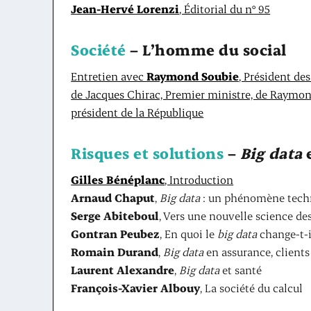
Jean-Hervé Lorenzi
, Éditorial du n° 95
Société
– L’homme du social
Entretien avec
Raymond Soubie
, Président de
de Jacques Chirac, Premier ministre, de Raymond
président de la République
Risques et solutions
–
Big data
e
Gilles Bénéplanc
, Introduction
Arnaud Chaput
,
Big data
: un phénomène techn
Serge Abiteboul
, Vers une nouvelle science de
Gontran Peubez
, En quoi le
big data
change-t-il
Romain Durand
,
Big data
en assurance, clients
Laurent Alexandre
,
Big data
et santé
François-Xavier Albouy
, La société du calcul