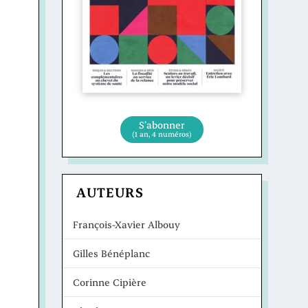
S’abonner
(1 an, 4 numéros)
AUTEURS
François-Xavier Albouy
Gilles Bénéplanc
Corinne Cipière