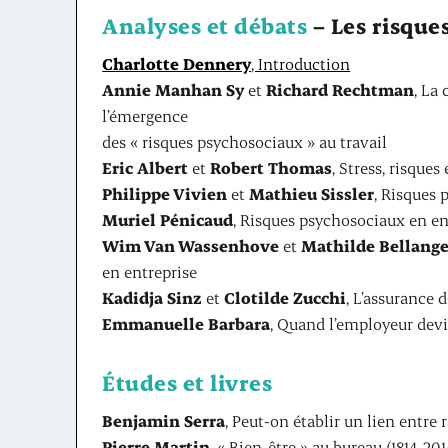
Analyses et débats
– Les risque
Charlotte Dennery
, Introduction
Annie Manhan Sy
et
Richard Rechtman
, La
l’émergence
des « risques psychosociaux » au travail
Eric Albert
et
Robert Thomas
, Stress, risques
Philippe Vivien
et
Mathieu Sissler
, Risques 
Muriel Pénicaud
, Risques psychosociaux en entr
Wim Van Wassenhove
et
Mathilde Bellange
en entreprise
Kadidja Sinz
et
Clotilde Zucchi
, L’assurance 
Emmanuelle Barbara
, Quand l’employeur devi
Études et livres
Benjamin Serra
, Peut-on établir un lien entre r
Pierre Martin
, « Bien-être » au bureau (1814-201