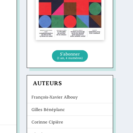
S’abonner
(1 an, 4 numéros)
AUTEURS
François-Xavier Albouy
Gilles Bénéplanc
Corinne Cipière