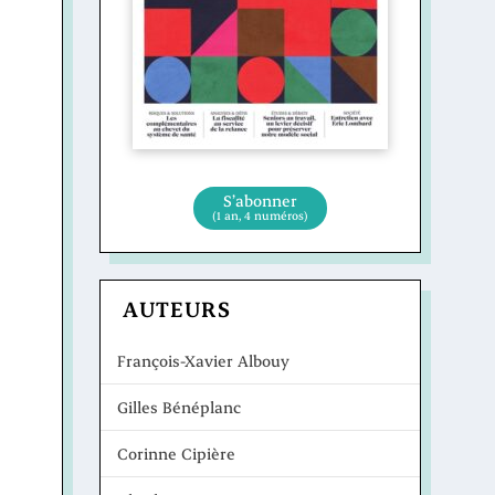
S’abonner
(1 an, 4 numéros)
AUTEURS
François-Xavier Albouy
Gilles Bénéplanc
Corinne Cipière