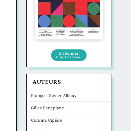
S’abonner
(1 an, 4 numéros)
AUTEURS
François-Xavier Albouy
Gilles Bénéplanc
Corinne Cipière