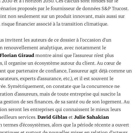
n 2030 et à l’horizon 2050. Ces calculs sont fondés sur le
cénarios proposés par le fournisseur de données S&P Trucost.
 point non seulement sur un produit innovant, mais aussi sur
 risque financier associé à la transition climatique.
nous invitent les auteurs de ce dossier à l’occasion d’un
un renouvellement analytique, avec notamment le
Florian Giraud
montre ainsi que l’assureur n’est plus
s, il organise un écosystème autour du client. Au cœur de
 tant que partenaire de confiance, l’assureur agit déjà comme un
rateurs, experts d’assurance, etc.), et il est souvent le
ntrée. Symétriquement, on constate que la concurrence ne
tion d’assureurs, mais de toute entreprise qui suscite la
a gestion de ses finances, de sa santé ou de son logement. Au
ion seront les entreprises qui connaissent le mieux leurs
meilleurs services.
David Giblas
et
Julie Sahakian
n termes d’écosystèmes, alors que la période récente a ouvert
pratiques et surtout de nouvelles mises en relation d’acteurs