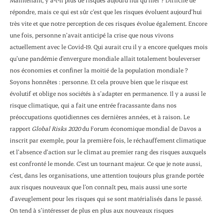
Maintenant, y a-t-il plus de risques aujourd’hui qu’hier ? Difficile de
répondre, mais ce qui est sûr c’est que les risques évoluent aujourd’hui
très vite et que notre perception de ces risques évolue également. Encore
une fois, personne n’avait anticipé la crise que nous vivons
actuellement avec le Covid-19. Qui aurait cru il y a encore quelques mois
qu’une pandémie d’envergure mondiale allait totalement bouleverser
nos économies et confiner la moitié de la population mondiale ?
Soyons honnêtes : personne. Et cela prouve bien que le risque est
évolutif et oblige nos sociétés à s’adapter en permanence. Il y a aussi le
risque climatique, qui a fait une entrée fracassante dans nos
préoccupations quotidiennes ces dernières années, et à raison. Le
rapport
Global Risks 2020
du Forum économique mondial de Davos a
inscrit par exemple, pour la première fois, le réchauffement climatique
et l’absence d’action sur le climat au premier rang des risques auxquels
est confronté le monde. C’est un tournant majeur. Ce que je note aussi,
c’est, dans les organisations, une attention toujours plus grande portée
aux risques nouveaux que l’on connaît peu, mais aussi une sorte
d’aveuglement pour les risques qui se sont matérialisés dans le passé.
On tend à s’intéresser de plus en plus aux nouveaux risques