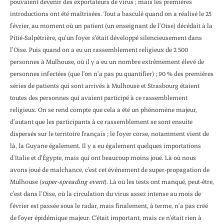
pouvaient devenir des exportateurs de virus ; mais les premières
introductions ont été maîtrisées. Tout a basculé quand on a réalisé le 25
février, au moment où un patient (un enseignant de l’Oise) décédait à la
Pitié-Salpêtrière, qu’un foyer s’était développé silencieusement dans
l’Oise. Puis quand on a eu un rassemblement religieux de 2 500
personnes à Mulhouse, où il y a eu un nombre extrêmement élevé de
personnes infectées (que l’on n’a pas pu quantifier) ; 90 % des premières
séries de patients qui sont arrivés à Mulhouse et Strasbourg étaient
toutes des personnes qui avaient participé à ce rassemblement
religieux. On se rend compte que cela a été un phénomène majeur,
d’autant que les participants à ce rassemblement se sont ensuite
dispersés sur le territoire français ; le foyer corse, notamment vient de
là, la Guyane également. Il y a eu également quelques importations
d’Italie et d’Égypte, mais qui ont beaucoup moins joué. Là où nous
avons joué de malchance, c’est cet événement de super-propagation de
Mulhouse (
super-spreading event
). Là où les tests ont manqué, peut-être,
c’est dans l’Oise, où la circulation du virus assez intense au mois de
février est passée sous le radar, mais finalement, à terme, n’a pas créé
de foyer épidémique majeur. C’était important, mais ce n’était rien à