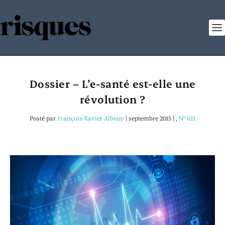
Dossier – L’e-santé est-elle une
révolution ?
Posté par
François-Xavier Albouy
|
septembre 2015
|
,
N° 103