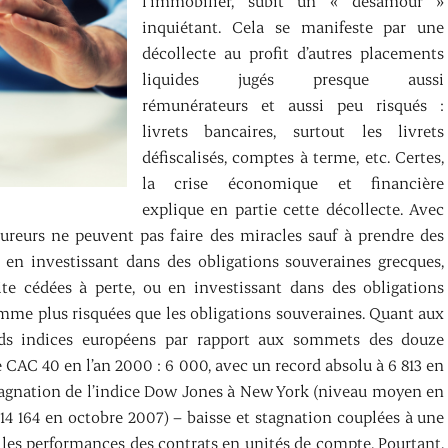
l’immobilier, subit un « désamour »
inquiétant. Cela se manifeste par une
décollecte au profit d’autres placements
liquides jugés presque aussi
rémunérateurs et aussi peu risqués :
livrets bancaires, surtout les livrets
défiscalisés, comptes à terme, etc. Certes,
la crise économique et financière
explique en partie cette décollecte. Avec
ssureurs ne peuvent pas faire des miracles sauf à prendre des
 en investissant dans des obligations souveraines grecques,
ite cédées à perte, ou en investissant dans des obligations
comme plus risquées que les obligations souveraines. Quant aux
ands indices européens par rapport aux sommets des douze
 CAC 40 en l’an 2000 : 6 000, avec un record absolu à 6 813 en
stagnation de l’indice Dow Jones à New York (niveau moyen en
 14 164 en octobre 2007) – baisse et stagnation couplées à une
é les performances des contrats en unités de compte. Pourtant,