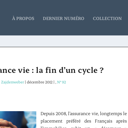
À PROPOS
DERNIER NUMÉRO
COLLECTION
nce vie : la fin d’un cycle ?
l Zajdenweber
|
décembre 2012
|
,
N° 92
D
epuis 2008, l’assurance vie, longtemps le
placement préféré des Français après