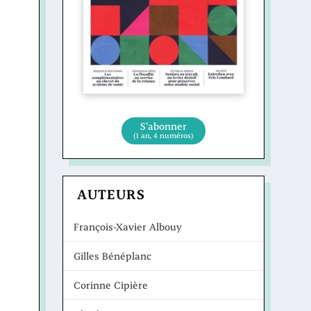
S’abonner
(1 an, 4 numéros)
AUTEURS
François-Xavier Albouy
Gilles Bénéplanc
Corinne Cipière