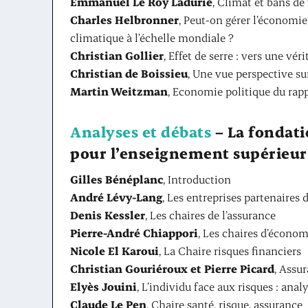
Emmanuel Le Roy Ladurie
, Climat et bans d
Charles Helbronner
, Peut-on gérer l’économie
climatique à l’échelle mondiale ?
Christian Gollier
, Effet de serre : vers une véri
Christian de Boissieu
, Une vue perspective sur
Martin Weitzman
, Economie politique du rap
Analyses et débats
– La fondati
pour l’enseignement supérieur
Gilles Bénéplanc
, Introduction
André Lévy-Lang
, Les entreprises partenaires
Denis Kessler
, Les chaires de l’assurance
Pierre-André Chiappori
, Les chaires d’économ
Nicole El Karoui
, La Chaire risques financiers
Christian Gouriéroux et Pierre Picard
, Assu
Elyès Jouini
, L’individu face aux risques : ana
Claude Le Pen
, Chaire santé, risque, assurance