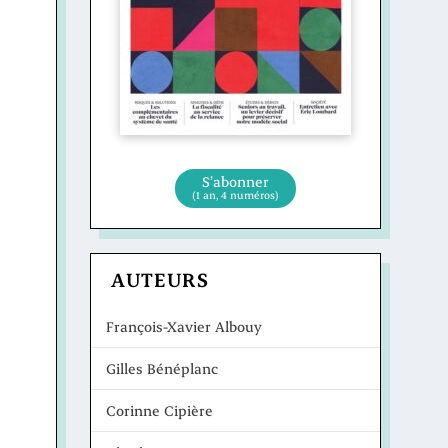
S’abonner
(1 an, 4 numéros)
AUTEURS
François-Xavier Albouy
Gilles Bénéplanc
Corinne Cipière